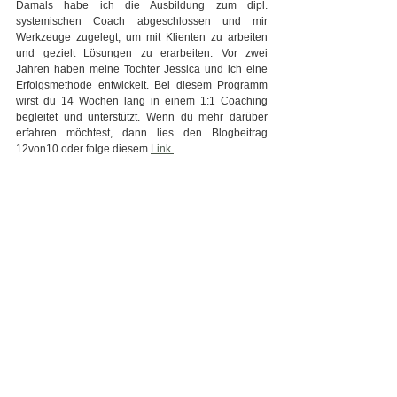
Damals habe ich die Ausbildung zum dipl. 
systemischen Coach abgeschlossen und mir 
Werkzeuge zugelegt, um mit Klienten zu arbeiten 
und gezielt Lösungen zu erarbeiten. Vor zwei 
Jahren haben meine Tochter Jessica und ich eine 
Erfolgsmethode entwickelt. Bei diesem Programm 
wirst du 14 Wochen lang in einem 1:1 Coaching 
begleitet und unterstützt. Wenn du mehr darüber 
erfahren möchtest, dann lies den Blogbeitrag 
12von10 oder folge diesem 
Link.
Beide Rollen haben eines gemeinsam: Sie 
glauben an dein Potenzial.
Und sie können sich wunderbar ergänzen – je 
nachdem, was du gerade brauchst.
Schlusswort
Mentoring und Coaching sind keine Gegensätze – 
sondern zwei Formen der Wegbegleitung. Die eine 
schenkt dir den Blick nach vorn durch erfahrene 
Augen. Die andere öffnet dir den Blick nach innen – 
zu deiner eigenen Wahrheit.
Ich hoffe, ich konnte dir einen kleinen Einblick 
geben, sprich auf eine einfache Art erklären was die 