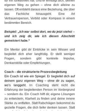
für ihn funktioniert hat. Und er ermutigt dich, deinen 
eigenen Weg zu gehen – ohne dich alleine zu 
lassen. Oft entsteht daraus eine Beziehung, die über 
das Fachliche hinausgeht. Eine Art 
Vertrauensperson, Vorbild oder Kompass in einem 
bestimmten Bereich.
Beispiel: „Ich war selbst dort, wo du jetzt stehst – 
und ich zeig dir, wie ich diesen Abschnitt 
gemeistert habe.“
Ein Mentor gibt dir Einblicke in sein Wissen und 
begleitet dich eher langfristig. Er stellt weniger 
Fragen, sondern gibt konkrete Impulse, 
Denkanstöße oder Empfehlungen.
Coach – die strukturierte Prozessbegleitung
Ein Coach ist wie ein Spiegel. Er begleitet dich auf 
deinem ganz eigenen Weg – ohne dir zu sagen, 
wo’s langgeht. 
Im
 Coaching steht nicht die 
Erfahrung der begleitenden Person im Vordergrund 
– sondern du. Ein Coach hilft dir, eigene Lösungen 
zu entwickeln, Klarheit zu finden und deine innere 
Stärke zu entfalten. Statt Ratschlägen bekommst du 
gezielte Fragen, die dich tiefer denken lassen. Statt 