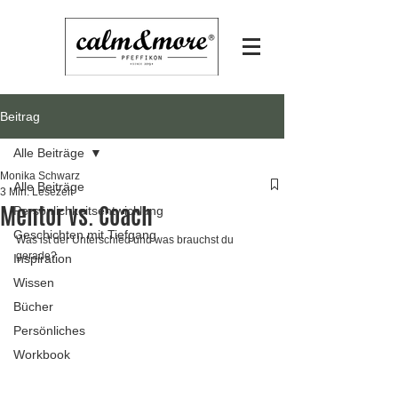
Beitrag
Alle Beiträge
Monika Schwarz
Alle Beiträge
3 Min. Lesezeit
Mentor vs. Coach
Persönlichkeitsentwicklung
Geschichten mit Tiefgang
Was ist der Unterschied und was brauchst du 
gerade?
Inspiration
Wissen
Bücher
Persönliches
Workbook