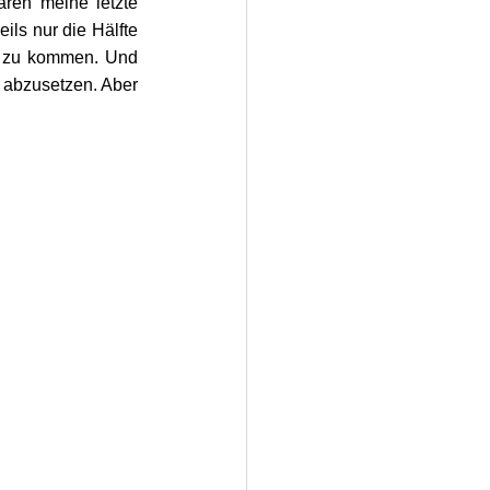
aren meine letzte 
ls nur die Hälfte 
us zu kommen. Und 
 abzusetzen. Aber 