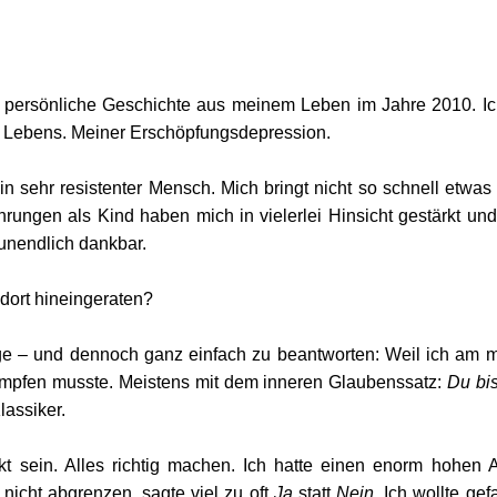
e persönliche Geschichte aus meinem Leben im Jahre 2010. Ich
s Lebens. Meiner Erschöpfungsdepression.
in sehr resistenter Mensch. Mich bringt nicht so schnell etwas
ungen als Kind haben mich in vielerlei Hinsicht gestärkt und
 unendlich dankbar.
dort hineingeraten?
ge – und dennoch ganz einfach zu beantworten: Weil ich am me
ämpfen musste. Meistens mit dem inneren Glaubenssatz: 
Du bis
lassiker.
ekt sein. Alles richtig machen. Ich hatte einen enorm hohen 
 nicht abgrenzen, sagte viel zu oft 
Ja
 statt 
Nein
. Ich wollte gef