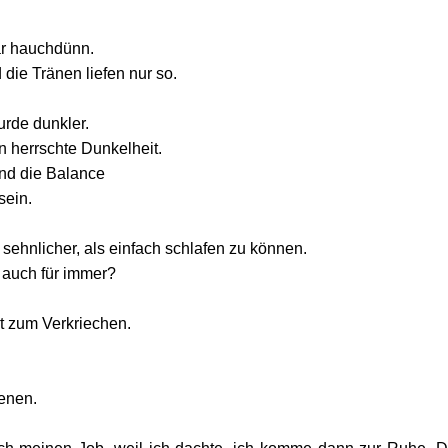
r hauchdünn.
 die Tränen liefen nur so.
rde dunkler.
 herrschte Dunkelheit.
d die Balance 
ein.  
 sehnlicher, als einfach schlafen zu können.
t auch für immer?
rt zum Verkriechen.
enen.