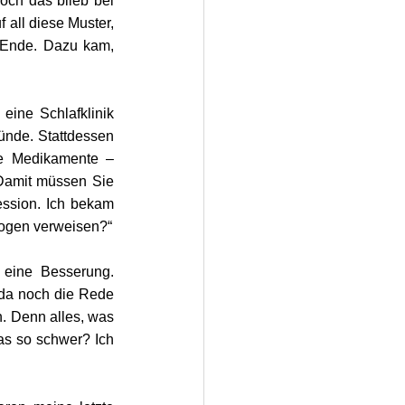
ch das blieb bei 
all diese Muster, 
m Ende. Dazu kam, 
ine Schlafklinik 
nde. Stattdessen 
ge Medikamente – 
Damit müssen Sie 
ssion. Ich bekam 
ologen verweisen?“
eine Besserung. 
da noch die Rede 
 Denn alles, was 
as so schwer? Ich 