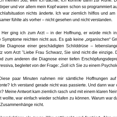
ich meinen Job, weil ich dachte, ich komme dann zur Ruhe. Do
per und vor allem mein Kopf waren schon so programmiert auf 
hlafsituation nichts änderte. Ich war ziemlich hilflos und a
amer fühlte als vorher – nicht gesehen und nicht verstanden.
er ging ich zum Arzt – in der Hoffnung, er würde mich in e
 Symptome reichten nicht aus. Es gab keine „organischen“ Grü
s die Diagnose einer geschädigten Schilddrüse – lebenslan
z vom Arzt "Liebe Frau Schwarz, Sie sind nicht die einzige. 
 Und zum anderen die Diagnose einer tiefen Erschöpfungsdepre
ressiva, begleitet von der Frage: „Soll ich Sie zu einem Psych
iese paar Minuten nahmen mir sämtliche Hoffnungen auf 
te? Ich verstand gerade nicht was passierte. Und dann war 
 Meine Antwort kam ziemlich rasch und mit einem klaren Nein.
t wollte, war einfach wieder schlafen zu können. Warum war d
n Zusammenhänge nicht.