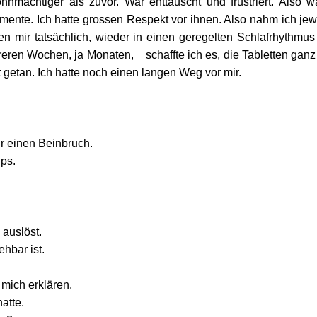
hnmächtiger als zuvor. War enttäuscht und frustriert. Also w
ente. Ich hatte grossen Respekt vor ihnen. Also nahm ich jewei
lfen mir tatsächlich, wieder in einen geregelten Schlafrhythm
ren Wochen, ja Monaten,    schaffte ich es, die Tabletten ganz
 getan. Ich hatte noch einen langen Weg vor mir.
ir einen Beinbruch.
ips.
 auslöst.
ehbar ist.
 mich erklären.
atte.