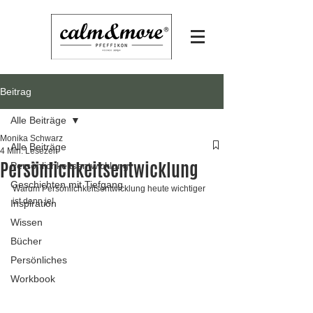
Beitrag
Alle Beiträge
Monika Schwarz
Alle Beiträge
4 Min. Lesezeit
Persönlichkeitsentwicklung
Persönlichkeitsentwicklung
Geschichten mit Tiefgang
Warum Persönlichkeitsentwicklung heute wichtiger 
ist denn je!
Inspiration
Wissen
Bücher
Persönliches
Workbook