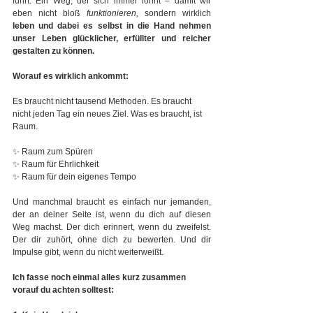
führt. Ein Weg, der sich immer lohnt – damit wir 
eben nicht bloß 
funktionieren,
 sondern wirklich 
leben und dabei es selbst in die Hand nehmen 
unser Leben glücklicher, erfüllter und reicher 
gestalten zu können.
Worauf es wirklich ankommt:
Es braucht nicht tausend Methoden. Es braucht 
nicht jeden Tag ein neues Ziel. Was es braucht, ist 
Raum.
✨ Raum zum Spüren
✨ Raum für Ehrlichkeit
✨ Raum für dein eigenes Tempo
Und manchmal braucht es einfach nur jemanden, 
der an deiner Seite ist, wenn du dich auf diesen 
Weg machst. Der dich erinnert, wenn du zweifelst. 
Der dir zuhört, ohne dich zu bewerten. Und dir 
Impulse gibt, wenn du nicht weiterweißt.
Ich fasse noch einmal alles kurz zusammen 
vorauf du achten solltest: