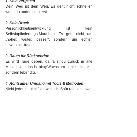
1. Kein Vergleich
Dein Weg ist dein Weg. Es geht nicht schneller, 
wenn du andere kopierst.
2. Kein Druck
Persönlichkeitsentwicklung ist kein 
Selbstoptimierungs-Marathon. Es geht nicht um 
„höher, weiter, besser“, sondern um echter, 
bewusster, freier.
3. Raum für Rückschritte
Es wird Tage geben, da fällst du zurück in alte 
Muster. Und das ist okay.Wachstum ist nicht linear – 
sondern lebendig.
4. Achtsamer Umgang mit Tools & Methoden
Nicht jeder Input hilft dir wirklich. Spür rein, ob etwas 
zu dir passt. Nicht alles, was glänzt, bringt dich 
weiter.
5. Deine Energie ist heilig
Achte gut auf deine Grenzen. Nicht jede Erkenntnis 
muss sofort umgesetzt werden. Manchmal reicht ein 
Atemzug.