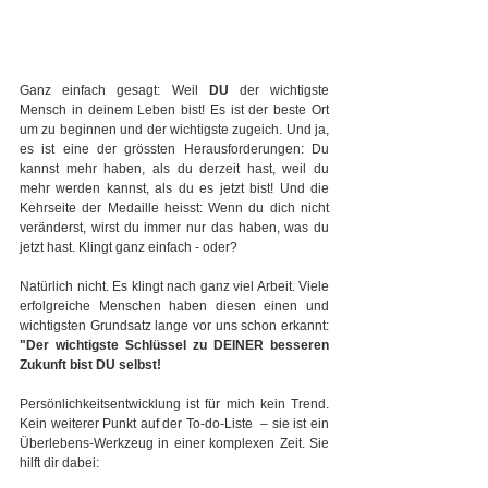
Ganz einfach gesagt: Weil 
DU
 der wichtigste 
Mensch in deinem Leben bist! Es ist der beste Ort 
um zu beginnen und der wichtigste zugeich. Und ja, 
es ist eine der grössten Herausforderungen: Du 
kannst mehr haben, als du derzeit hast, weil du 
mehr werden kannst, als du es jetzt bist! Und die 
Kehrseite der Medaille heisst: Wenn du dich nicht 
veränderst, wirst du immer nur das haben, was du 
jetzt hast. Klingt ganz einfach - oder? 
Natürlich nicht. Es klingt nach ganz viel Arbeit. Viele 
erfolgreiche Menschen haben diesen einen und 
wichtigsten Grundsatz lange vor uns schon erkannt: 
"Der wichtigste Schlüssel zu DEINER besseren 
Zukunft bist DU selbst!
Persönlichkeitsentwicklung ist für mich kein Trend. 
Kein weiterer Punkt auf der To-do-Liste  – sie ist ein 
Überlebens-Werkzeug in einer komplexen Zeit. Sie 
hilft dir dabei: