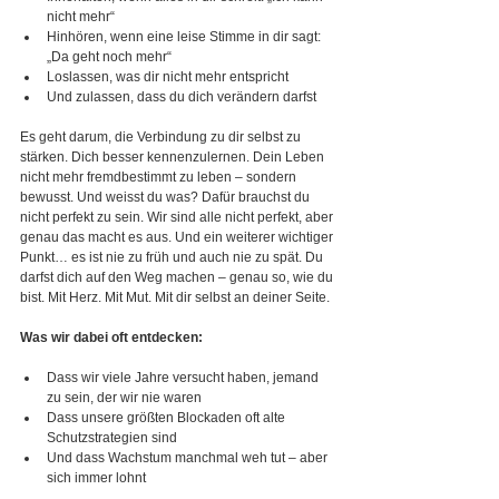
nicht mehr“
Hinhören, wenn eine leise Stimme in dir sagt: 
„Da geht noch mehr“
Loslassen, was dir nicht mehr entspricht
Und zulassen, dass du dich verändern darfst
Es geht darum, die Verbindung zu dir selbst zu 
stärken. Dich besser kennenzulernen. Dein Leben 
nicht mehr fremdbestimmt zu leben – sondern 
bewusst. Und weisst du was? Dafür brauchst du 
nicht perfekt zu sein. Wir sind alle nicht perfekt, aber 
genau das macht es aus. Und ein weiterer wichtiger 
Punkt… es ist nie zu früh und auch nie zu spät. Du 
darfst dich auf den Weg machen – genau so, wie du 
bist. Mit Herz. Mit Mut. Mit dir selbst an deiner Seite.
Was wir dabei oft entdecken:
Dass wir viele Jahre versucht haben, jemand 
zu sein, der wir nie waren
Dass unsere größten Blockaden oft alte 
Schutzstrategien sind
Und dass Wachstum manchmal weh tut – aber 
sich immer lohnt