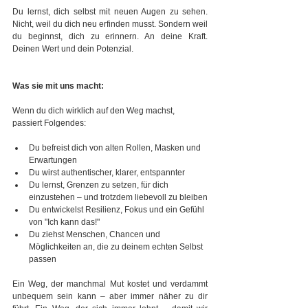
Du lernst, dich selbst mit neuen Augen zu sehen. 
Nicht, weil du dich neu erfinden musst. Sondern weil 
du beginnst, dich zu erinnern. An deine Kraft. 
Deinen Wert und dein Potenzial.
Was sie mit uns macht:
Wenn du dich wirklich auf den Weg machst, 
passiert Folgendes:
Du befreist dich von alten Rollen, Masken und 
Erwartungen
Du wirst authentischer, klarer, entspannter
Du lernst, Grenzen zu setzen, für dich 
einzustehen – und trotzdem liebevoll zu bleiben
Du entwickelst Resilienz, Fokus und ein Gefühl 
von "Ich kann das!"
Du ziehst Menschen, Chancen und 
Möglichkeiten an, die zu deinem echten Selbst 
passen
Ein Weg, der manchmal Mut kostet und verdammt 
unbequem sein kann – aber immer näher zu dir 