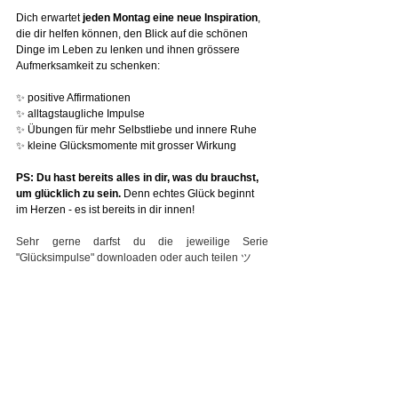
Dich erwartet 
jeden Montag eine neue Inspiration
, 
die dir helfen können, den Blick auf die schönen 
Dinge im Leben zu lenken und ihnen grössere 
Aufmerksamkeit zu schenken:
✨ positive Affirmationen
✨ alltagstaugliche Impulse
✨ Übungen für mehr Selbstliebe und innere Ruhe
✨ kleine Glücksmomente mit grosser Wirkung
PS: Du hast bereits alles in dir, was du brauchst, 
um glücklich zu sein. 
Denn echtes Glück beginnt 
im Herzen - es ist bereits in dir innen!
Sehr gerne darfst du die jeweilige Serie 
"Glücksimpulse" downloaden oder auch teilen ツ
Von Herzen ♥ Monika, dein Mentor & Coach
Alle ansehen
Aktuelle Beiträge