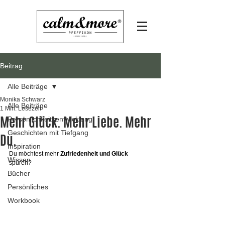
Beitrag
Alle Beiträge
Monika Schwarz
Alle Beiträge
1 Min. Lesezeit
Mehr Glück. Mehr Liebe. Mehr
Persönlichkeitsentwicklung
Geschichten mit Tiefgang
Du.
Inspiration
Du möchtest mehr 
Zufriedenheit und Glück
Wissen
spüren?
Bücher
Persönliches
Workbook