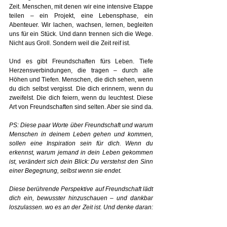
Zeit. Menschen, mit denen wir eine intensive Etappe 
teilen – ein Projekt, eine Lebensphase, ein 
Abenteuer. Wir lachen, wachsen, lernen, begleiten 
uns für ein Stück. Und dann trennen sich die Wege. 
Nicht aus Groll. Sondern weil die Zeit reif ist.
Und es gibt Freundschaften fürs Leben. Tiefe 
Herzensverbindungen, die tragen – durch alle 
Höhen und Tiefen. Menschen, die dich sehen, wenn 
du dich selbst vergisst. Die dich erinnern, wenn du 
zweifelst. Die dich feiern, wenn du leuchtest. Diese 
Art von Freundschaften sind selten. Aber sie sind da.
PS: Diese paar Worte über Freundschaft und warum 
Menschen in deinem Leben gehen und kommen, 
sollen eine Inspiration sein für dich. Wenn du 
erkennst, warum jemand in dein Leben gekommen 
ist, verändert sich dein Blick: Du verstehst den Sinn 
einer Begegnung, selbst wenn sie endet.
Diese berührende Perspektive auf Freundschaft lädt 
dich ein, bewusster hinzuschauen – und dankbar 
loszulassen, wo es an der Zeit ist. Und denke daran: 
Jede Begegnung trägt ein Geschenk in sich.