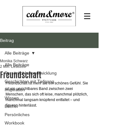
Beitrag
Alle Beiträge
Monika Schwarz
Alle Beiträge
2 Min. Lesezeit
Freundschaft
Persönlichkeitsentwicklung
Geschichten mit Tiefgang
Freundschaft ist mehr als ein schönes Gefühl. Sie 
ist ein unsichtbares Band zwischen zwei 
Inspiration
Menschen, das sich oft leise, manchmal plötzlich, 
Wissen
manchmal langsam knüpfend entfaltet – und 
Spuren hinterlässt.
Bücher
Persönliches
Workbook