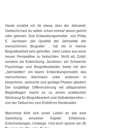
Heute erzähle ich dir etwas über die Jahrsiebt. 
Vielleicht hast du selber schon einmal davon gehört 
oder gelesen. Das Entwicklungsmodell  von Philip 
E. Jacobsen „die Qualität der Jahrsiebte der 
menschlichen Biografie“ , hat mir in meiner 
Biografiearbeit sehr geholfen, mein Leben aus einer 
neuen Perspektive zu betrachten. Nicht als Zufall, 
sondern als Entwicklung. Jacobsen, ein Schweizer 
Psychologe und Biografiearbeiter, bietet mit den 
„Jahrsiebten“ ein klares Entwicklungsmodell, das 
menschliches Wachstum unter anderem in 
körperliche, seelische und geistige Phasen gliedert. 
Die sorgfältige Differenzierung mit alltagsnahen 
Begleitfragen macht es zu einem praktischen 
Werkzeug für Biografiearbeit und Selbsterkenntnis – 
von der Geburt bis zum Eintritt ins Rentenalter.
Manchmal fühlt sich unser Leben an wie eine 
Sammlung einzelner Kapitel. Erlebnisse, 
Entscheidungen, Umwege. Und doch spüren wir oft: 