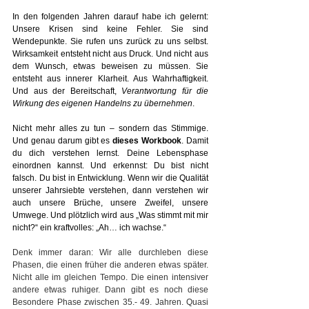
In den folgenden Jahren darauf habe ich gelernt: 
Unsere Krisen sind keine Fehler. Sie sind 
Wendepunkte. Sie rufen uns zurück zu uns selbst. 
Wirksamkeit entsteht nicht aus Druck. Und nicht aus 
dem Wunsch, etwas beweisen zu müssen. Sie 
entsteht aus innerer Klarheit. Aus Wahrhaftigkeit. 
Und aus der Bereitschaft, 
Verantwortung für die 
Wirkung des eigenen Handelns zu übernehmen
.
Nicht mehr alles zu tun – sondern das Stimmige. 
Und genau darum gibt es 
dieses Workbook
. Damit 
du dich verstehen lernst. Deine Lebensphase 
einordnen kannst. Und erkennst: Du bist nicht 
falsch. Du bist in Entwicklung. Wenn wir die Qualität 
unserer Jahrsiebte verstehen, dann verstehen wir 
auch unsere Brüche, unsere Zweifel, unsere 
Umwege. Und plötzlich wird aus „Was stimmt mit mir 
nicht?“ ein kraftvolles: „Ah… ich wachse.“
Denk immer daran: Wir alle durchleben diese 
Phasen, die einen früher die anderen etwas später. 
Nicht alle im gleichen Tempo. Die einen intensiver 
andere etwas ruhiger. Dann gibt es noch diese 
Besondere Phase zwischen 35.- 49. Jahren. Quasi 