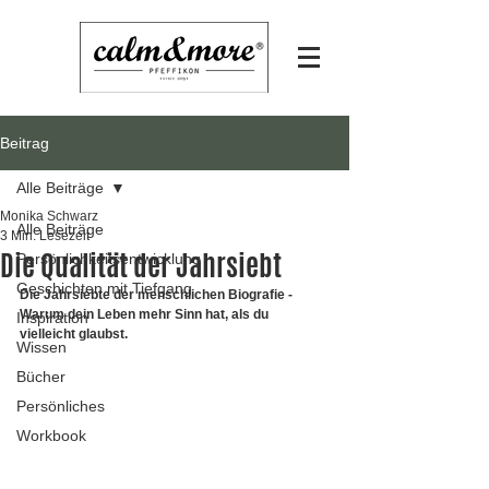
Beitrag
Alle Beiträge
Monika Schwarz
Alle Beiträge
3 Min. Lesezeit
Die Qualität der Jahrsiebt
Persönlichkeitsentwicklung
Geschichten mit Tiefgang
Die Jahrsiebte der menschlichen Biografie - 
Warum dein Leben mehr Sinn hat, als du 
Inspiration
vielleicht glaubst.
Wissen
Bücher
Persönliches
Workbook