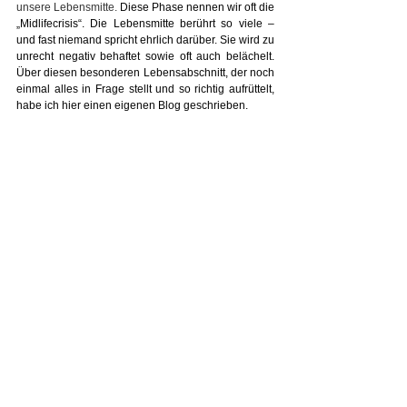
unsere Lebensmitte. 
Diese Phase nennen wir oft die 
„Midlifecrisis“. Die Lebensmitte berührt so viele – 
und fast niemand spricht ehrlich darüber. Sie wird zu 
unrecht negativ behaftet sowie oft auch belächelt. 
Über diesen besonderen Lebensabschnitt, der noch 
einmal alles in Frage stellt und so richtig aufrüttelt, 
habe ich hier einen eigenen Blog geschrieben. 
Ich weiss aus eigener Erfahrung, wie wertvoll es ist, 
sein Leben in grösseren Zusammenhängen zu 
verstehen. Zu erkennen: Nichts war zufällig. Alles 
hatte seine Zeit.
Dieses Verständnis wünsche ich auch dir. Darum 
stelle ich dir mein Workbook kostenlos zur 
Verfügung – als Begleiter für deine Reise durch die 
Jahrsiebte. Es führt dich Schritt für Schritt durch 
deine Lebensphasen und hilft dir, Zusammenhänge 
zu erkennen, die bisher vielleicht verborgen waren.
Das mini Workbook (als PDF, siehe unten) kannst 
du dir kostenfrei herunterladen.
Als Geschenk. Für dich  
ツ