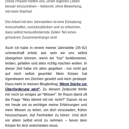
Diese Phasen helfen uns, unser eigenes Leben 
besser einzuordnen – liebevoll, ohne Bewertung, 
mit mehr Klarheit.
Die Arbeit mit den Jahrsiebten ist eine Einladung: 
innezuhalten, zurückzublicken und zu erkennen, 
dass selbst herausfordernde Zeiten Teil eines 
grösseren Zusammenhangs sind.
Auch ich habe in einem meiner Jahrsiebte (35-42) 
schmerzhaft erlebt, wie sehr wir uns selbst 
übergehen können, wenn wir "nur" funktionieren, 
leisten, gefallen und alles richtig machen wollen. In 
dieser Zeit habe ich alles gegeben - nur nicht gut 
auf mich selbst geachtet. Mein Körper hat 
irgendwann ein Zeichen gesetzt und mich gestoppt. 
Dazu mehr in meinen Blogbeitrag 
"
Wenn Stärke zur 
Überforderung wird"
. 
Zu diesem Zeitpunkt fehlte 
mir noch so einiges an "Wissen". Im Raum stand oft 
die Frage "Was stimmt mit mir nicht?" Darum ist es 
mir heute um so wichtiger meine Erfahrungen und 
mein Wissen zu teilen, um dich einzuladen, früher 
hinzuschauen. Auf Feinheiten zu hören. Und dich 
vor allem selbst ernst zu nehmen – bevor dein 
Körper für dich entscheiden muss.