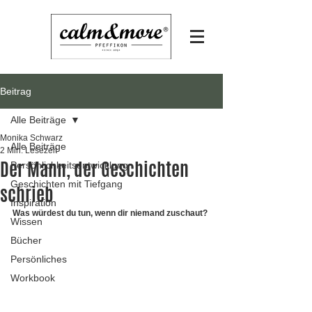
Beitrag
Alle Beiträge
Monika Schwarz
Alle Beiträge
2 Min. Lesezeit
Der Mann, der Geschichten
Persönlichkeitsentwicklung
Geschichten mit Tiefgang
schrieb
Inspiration
Was würdest du tun, wenn dir niemand zuschaut?
Wissen
Bücher
Persönliches
Workbook