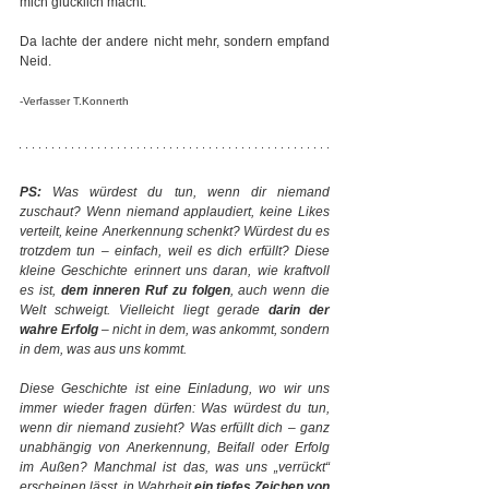
mich glücklich macht.“ 
Da lachte der andere nicht mehr, sondern empfand 
Neid.       
-Verfasser T.Konnerth
PS:
 Was würdest du tun, wenn dir niemand 
zuschaut? Wenn niemand applaudiert, keine Likes 
verteilt, keine Anerkennung schenkt? Würdest du es 
trotzdem tun – einfach, weil es dich erfüllt? Diese 
kleine Geschichte erinnert uns daran, wie kraftvoll 
es ist, 
dem inneren Ruf zu folgen
, auch wenn die 
Welt schweigt. Vielleicht liegt gerade 
darin der 
wahre Erfolg
 – nicht in dem, was ankommt, sondern 
in dem, was aus uns kommt.
Diese Geschichte ist eine Einladung, wo wir uns 
immer wieder fragen dürfen: Was würdest du tun, 
wenn dir niemand zusieht? Was erfüllt dich – ganz 
unabhängig von Anerkennung, Beifall oder Erfolg 
im Außen? Manchmal ist das, was uns „verrückt“ 
erscheinen lässt, in Wahrheit 
ein tiefes Zeichen von 