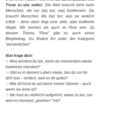
Treue zu uns selbst
. Die Welt braucht nicht mehr 
Menschen, die nur das tun, was funktioniert. Sie 
braucht Menschen, die das tun, was sie wirklich 
erfüllt – denn darin liegt eine stille, aber kraftvolle 
Magie. Wir nennen sie auch im Flow sein. Zu 
diesem Thema "Flow" gibt es auch einen 
Blogbeitrag. Du findest ihn unter der Kategorie 
"persönliches".
Nun frage dich:
✨ Was würdest du tun, wenn du niemandem etwas 
beweisen müsstest?
✨ Gibt es in deinem Leben etwas, das du nur für 
dich tust – einfach, weil es dir guttut?
✨ Wie oft hörst du auf deine innere Stimme – auch 
wenn sie leise ist?
✨ Wo hast du vielleicht aufgehört, etwas zu tun, nur 
weil es niemand „gesehen“ hat?
Sehr gerne darfst du diese Geschichte 
ausdrucken, teilen oder verschenken ツ