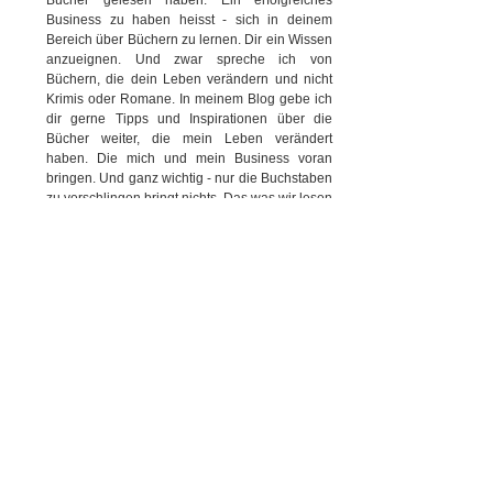
Bücher gelesen haben. Ein erfolgreiches 
Business zu haben heisst - sich in deinem 
Bereich über Büchern zu lernen. Dir ein Wissen 
anzueignen. Und zwar spreche ich von 
Büchern, die dein Leben verändern und nicht 
Krimis oder Romane. In meinem Blog gebe ich 
dir gerne Tipps und Inspirationen über die 
Bücher weiter, die mein Leben verändert 
haben. Die mich und mein Business voran 
bringen. Und ganz wichtig - nur die Buchstaben 
zu verschlingen bringt nichts. Das was wir lesen 
sollten wir auch verkörpern, umsetzten und 
danach leben. Das gibt uns die Weisheit!
Zum Abschluss ein passendes Zitat:
„Lesen ist für den Geist, was 
Gymnastik für den Körper ist.“
– Joseph Addison
Von Herzen ♥ Monika, dein Mentor & Coach