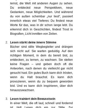
lernst, die Welt mit anderen Augen zu sehen. 
Du entdeckst neue Perspektiven, neue 
Gedanken, neue Möglichkeiten. Und während 
du von außen scheinbar „nur liest“, passiert 
innerlich etwas viel Tieferes: Du findest neue 
Worte für das, was in dir schon lange lebt. Du 
erkennst dich in Geschichten, findest Trost in 
Biografien, Licht inmitten von Zeilen.
Lesen stärkt deine innere Stimme
Bücher sind stille Wegbegleiter und drängen 
sich nicht auf. Sie warten geduldig. Auf den 
richtigen Moment, in dem du bereit bist, zu 
entdecken, zu lernen, zu wachsen. Sie stellen 
keine Fragen – und geben doch oft die 
Antworten, nach denen du vielleicht gar nicht 
gesucht hast. Ein gutes Buch kann dich trösten, 
wenn du Halt brauchst. Es kann dich 
provozieren, wenn du zu bequem geworden 
bist. Und es kann dich inspirieren, über dich 
hinauszuwachsen.
Lesen trainiert dein Bewusstsein
In einer Welt, die oft laut, schnell und fordernd 
ist, lädt Lesen dich ein zur Stille. Zur 