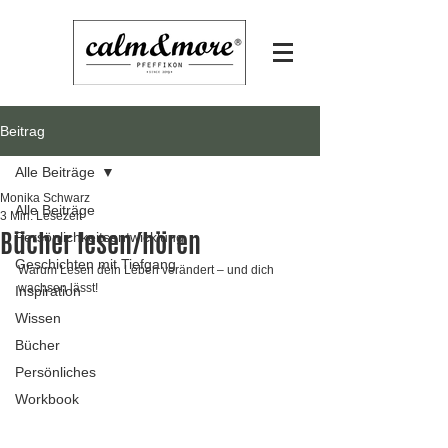
Beitrag
Alle Beiträge
Monika Schwarz
Alle Beiträge
3 Min. Lesezeit
Bücher lesen/hören
Persönlichkeitsentwicklung
Geschichten mit Tiefgang
Warum Lesen dein Leben verändert – und dich 
wachsen lässt!
Inspiration
Wissen
Bücher
Persönliches
Workbook