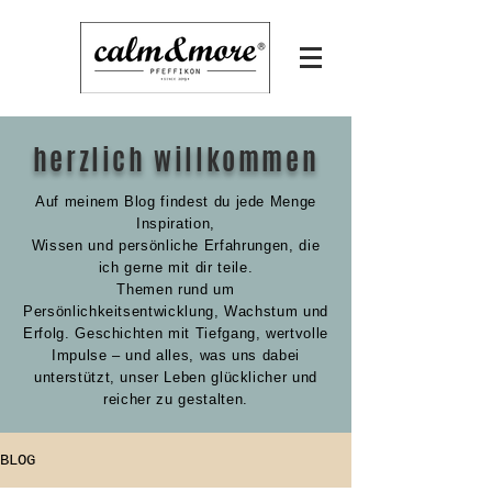
herzlich willkommen
Auf meinem Blog findest du jede Menge
Inspiration,
Wissen und persönliche Erfahrungen,
die
ich gerne mit dir teile.
Themen rund um
Persönlichkeitsentwicklung, Wachstum und
Erfolg. Geschichten mit Tiefgang, wertvolle
Impulse – und alles, was uns dabei
unterstützt, unser Leben glücklicher und
reicher zu gestalten.
BLOG