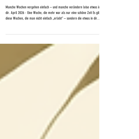
PERSÖNLICHES
Retreat auf Sardinien 2026
Manche Wochen vergehen einfach – und manche verändern leise etwas in
dir. April 2026 - Eine Woche, die mehr war als nur eine schöne Zeit Es gibt
diese Wochen, die man nicht einfach „erlebt“ – sondern die etwas in dir
bewegen. So eine Woche durfte ich gerade erfahren. Ich durfte Teil eines
ganz besonderen Retreats in Sardinien sein. Geplant und organisiert von
meiner Tochter Jessica. Ein langjähriger Wunsch, den sie sich in diesem Jahr
erfüllt hat – mit ihrem Herzens-Thema:„Er